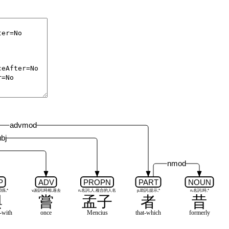
advmod
bj
nmod
P
ADV
PROPN
PART
NOUN
関係,*
v,副詞,時相,過去
n,名詞,人,複合的人名
p,助詞,提示,*
n,名詞,時,*
與
嘗
孟子
者
昔
-with
once
Mencius
that-which
formerly