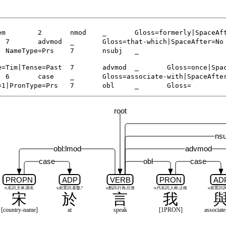
root
nsu
obl:lmod
advmod
case
obl
case
PROPN
ADP
VERB
PRON
AD
n,名詞,主体,国名
v,前置詞,基盤,*
v,動詞,行為,伝達
n,代名詞,人称,止格
v,前置詞,
宋
於
言
我
[country-name]
at
speak
[1PRON]
associate