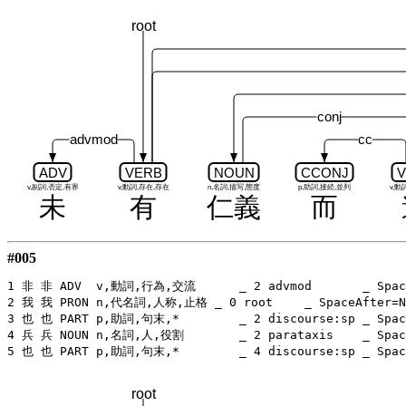
root
conj
advmod
cc
ADV
VERB
NOUN
CCONJ
V
v,副詞,否定,有界
v,動詞,存在,存在
n,名詞,描写,態度
p,助詞,接続,並列
v,動
未
有
仁義
而
#005
1 非 非 ADV  v,動詞,行為,交流	_ 2 advmod	 _ SpaceAfter=No

2 我 我 PRON n,代名詞,人称,止格 _ 0 root	 _ SpaceAfter=No

3 也 也 PART p,助詞,句末,*	_ 2 discourse:sp _ SpaceAfter=No

4 兵 兵 NOUN n,名詞,人,役割	_ 2 parataxis	 _ SpaceAfter=No

root