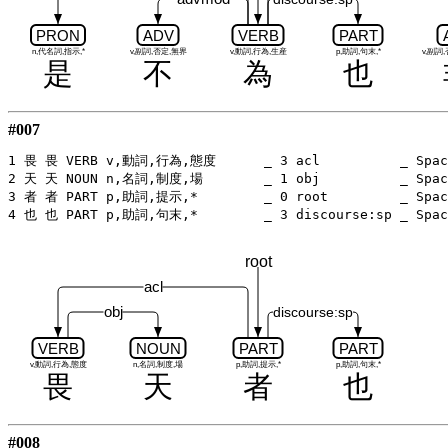
PRON
ADV
VERB
PART
n,代名詞,指示,*
v,副詞,否定,無界
v,動詞,行為,生産
p,助詞,句末,*
v,副詞
是
不
為
也
#007
1 畏 畏 VERB v,動詞,行為,態度	_ 3 acl		 _ SpaceAfter=No

2 天 天 NOUN n,名詞,制度,場	_ 1 obj		 _ SpaceAfter=No

3 者 者 PART p,助詞,提示,*	_ 0 root	 _ SpaceAfter=No

root
acl
obj
discourse:sp
VERB
NOUN
PART
PART
v,動詞,行為,態度
n,名詞,制度,場
p,助詞,提示,*
p,助詞,句末,*
畏
天
者
也
#008