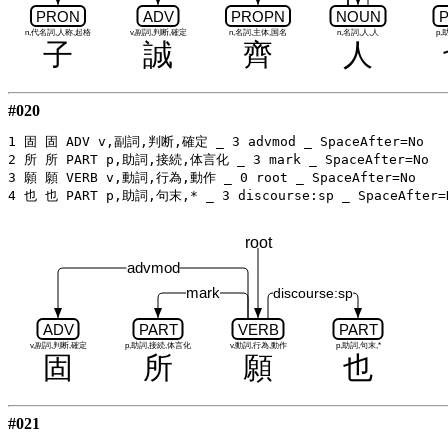
PRON
ADV
PROPN
NOUN
n,代名詞,人称,起格
v,副詞,判断,確定
n,名詞,主体,国名
n,名詞,人,人
p,
子
誠
齊
人
#020
1 固 固 ADV v,副詞,判断,確定 _ 3 advmod _ SpaceAfter=No

2 所 所 PART p,助詞,接続,体言化 _ 3 mark _ SpaceAfter=No

3 願 願 VERB v,動詞,行為,動作 _ 0 root _ SpaceAfter=No

root
advmod
mark
discourse:sp
ADV
PART
VERB
PART
v,副詞,判断,確定
p,助詞,接続,体言化
v,動詞,行為,動作
p,助詞,句末,*
固
所
願
也
#021