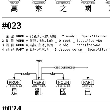
n,数詞,数,*
n,名詞,度量衡,*
p,助詞,接続,属格
n,名詞,主体,集団
v,動
萬
乘
之
國
#023
1 是 是 PRON n,代名詞,人称,起格 _ 2 nsubj _ SpaceAfter=No

2 亂 亂 VERB v,動詞,行為,動作 _ 0 root _ SpaceAfter=No

3 國 國 NOUN n,名詞,主体,集団 _ 2 obj _ SpaceAfter=No

root
discourse:sp
nsubj
obj
PRON
VERB
NOUN
PART
n,代名詞,人称,起格
v,動詞,行為,動作
n,名詞,主体,集団
p,助詞,句末,*
是
亂
國
已
#024