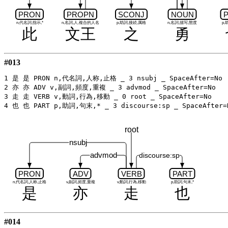
PRON
PROPN
SCONJ
NOUN
n,代名詞,指示,*
n,名詞,人,複合的人名
p,助詞,接続,属格
n,名詞,描写,態度
p,
此
文王
之
勇
#013
1 是 是 PRON n,代名詞,人称,止格 _ 3 nsubj _ SpaceAfter=No

2 亦 亦 ADV v,副詞,頻度,重複 _ 3 advmod _ SpaceAfter=No

3 走 走 VERB v,動詞,行為,移動 _ 0 root _ SpaceAfter=No

root
nsubj
advmod
discourse:sp
PRON
ADV
VERB
PART
n,代名詞,人称,止格
v,副詞,頻度,重複
v,動詞,行為,移動
p,助詞,句末,*
是
亦
走
也
#014