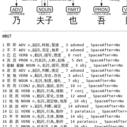
ADV
NOUN
PART
PRON
V
v,副詞,時相,緊接
n,名詞,人,人
p,助詞,句末,*
n,代名詞,人称,起格
v,動
乃
夫子
也
吾
#017
1 即 即 ADV v,副詞,時相,緊接 _ 3 advmod _ SpaceAfter=No

2 不 不 ADV v,副詞,否定,無界 _ 3 advmod _ SpaceAfter=No

3 忍 忍 VERB v,動詞,描写,態度 _ 0 root _ SpaceAfter=No

4 其 其 PRON n,代名詞,人称,起格 _ 5 det _ SpaceAfter=No

5 觳觫 觳觫 NOUN n,名詞,描写,態度 _ 3 obj _ SpaceAfter=No

6 若 若 ADV v,副詞,判断,推定 _ 7 advmod _ SpaceAfter=No

7 無 無 VERB v,動詞,存在,存在 _ 3 advcl _ SpaceAfter=No

8 罪 罪 NOUN n,名詞,制度,儀礼 _ 7 obj _ SpaceAfter=No

9 而 而 CCONJ p,助詞,接続,並列 _ 10 cc _ SpaceAfter=No

10 就 就 VERB v,動詞,行為,移動 _ 7 conj _ SpaceAfter=No

11 死 死 VERB v,動詞,変化,生物 _ 12 amod _ SpaceAfter=No

12 地 地 NOUN n,名詞,固定物,地形 _ 10 obj _ SpaceAfter=No

13 故 故 ADV v,副詞,判断,確定 _ 14 advmod _ SpaceAfter=No

14 以 以 VERB v,動詞,行為,動作 _ 3 parataxis _ SpaceAfter=N
15 羊 羊 NOUN n,名詞,主体,動物 _ 14 obj _ SpaceAfter=No

16 易 易 VERB v,動詞,行為,動作 _ 14 parataxis _ SpaceAfter=