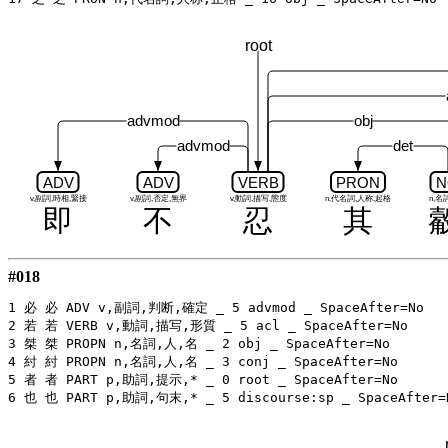
root
advmod
obj
advmod
det
ADV
ADV
VERB
PRON
N
v,副詞,時相,緊接
v,副詞,否定,無界
v,動詞,描写,態度
n,代名詞,人称,起格
n,名
即
不
忍
其
#018
1 必 必 ADV v,副詞,判断,確定 _ 5 advmod _ SpaceAfter=No

2 若 若 VERB v,動詞,描写,形質 _ 5 acl _ SpaceAfter=No

3 桀 桀 PROPN n,名詞,人,名 _ 2 obj _ SpaceAfter=No

4 紂 紂 PROPN n,名詞,人,名 _ 3 conj _ SpaceAfter=No

5 者 者 PART p,助詞,提示,* _ 0 root _ SpaceAfter=No
