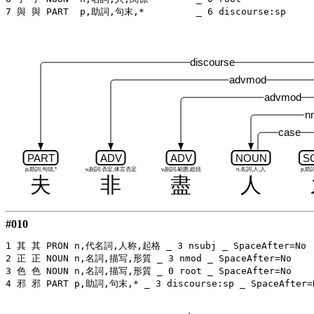
discourse
advmod
advmod
n
case
PART
ADV
ADV
NOUN
S
p,助詞,句頭,*
v,副詞,否定,体言否定
v,副詞,範囲,総括
n,名詞,人,人
p,助
夫
非
盡
人
#010
1 其 其 PRON n,代名詞,人称,起格 _ 3 nsubj _ SpaceAfter=No

2 正 正 NOUN n,名詞,描写,形質 _ 3 nmod _ SpaceAfter=No

3 色 色 NOUN n,名詞,描写,形質 _ 0 root _ SpaceAfter=No
