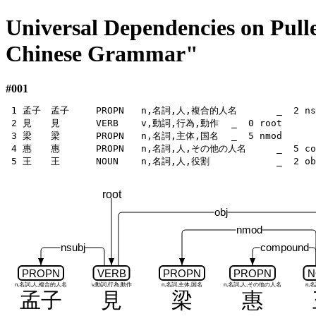
Universal Dependencies on Pulle
Chinese Grammar"
#001
 1 孟子	孟子	PROPN	n,名詞,人,複合的人名	_  2 nsubj	_ SpaceAfter=No

 2 見	見	VERB	v,動詞,行為,動作	_  0 root	_ SpaceAfter=No

 3 梁	梁	PROPN	n,名詞,主体,国名	_  5 nmod	_ SpaceAfter=No

 4 惠	惠	PROPN	n,名詞,人,その他の人名	_  5 compound	_ SpaceAfter=No

root
obj
nmod
nsubj
compound
PROPN
VERB
PROPN
PROPN
N
n,名詞,人,複合的人名
v,動詞,行為,動作
n,名詞,主体,国名
n,名詞,人,その他の人名
n,
孟子
見
梁
惠