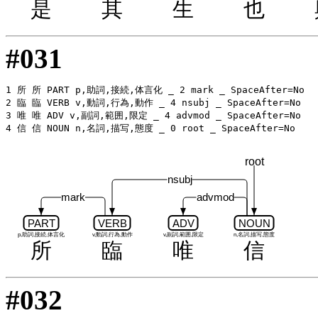
是
其
生
也
#031
1 所 所 PART p,助詞,接続,体言化 _ 2 mark _ SpaceAfter=No

2 臨 臨 VERB v,動詞,行為,動作 _ 4 nsubj _ SpaceAfter=No

3 唯 唯 ADV v,副詞,範囲,限定 _ 4 advmod _ SpaceAfter=No

root
nsubj
mark
advmod
PART
VERB
ADV
NOUN
p,助詞,接続,体言化
v,動詞,行為,動作
v,副詞,範囲,限定
n,名詞,描写,態度
所
臨
唯
信
#032