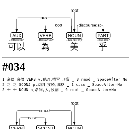
root
aux
cop
discourse:sp
AUX
VERB
NOUN
PART
v,助動詞,可能,*
v,動詞,存在,存在
n,名詞,描写,形質
p,助詞,句末,*
可以
為
美
乎
#034
1 豪傑 豪傑 VERB v,動詞,描写,形質 _ 3 nmod _ SpaceAfter=No

2 之 之 SCONJ p,助詞,接続,属格 _ 1 case _ SpaceAfter=No

root
nmod
case
VERB
SCONJ
NOUN