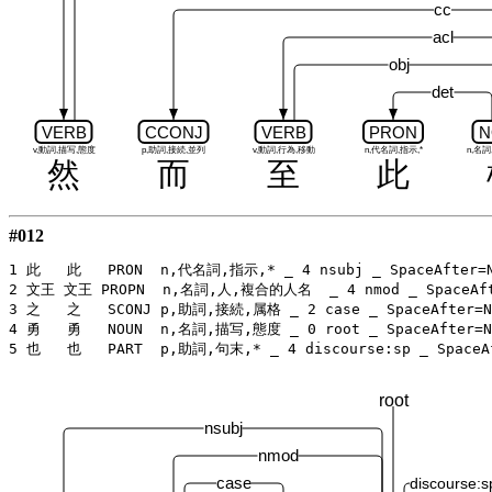
cc
acl
obj
det
VERB
CCONJ
VERB
PRON
N
v,動詞,描写,態度
p,助詞,接続,並列
v,動詞,行為,移動
n,代名詞,指示,*
n,名
然
而
至
此
#012
1 此   此   PRON  n,代名詞,指示,* _ 4 nsubj _ SpaceAfter=N
2 文王 文王 PROPN  n,名詞,人,複合的人名  _ 4 nmod _ SpaceAfte
3 之   之   SCONJ p,助詞,接続,属格 _ 2 case _ SpaceAfter=No
4 勇   勇   NOUN  n,名詞,描写,態度 _ 0 root _ SpaceAfter=No
root
nsubj
nmod
case
discourse:s