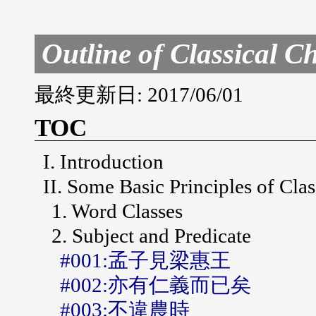
Outline of Classical 
最終更新日: 2017/06/01
TOC
I. Introduction
II. Some Basic Principles of Cla
1. Word Classes
2. Subject and Predicate
#001:孟子見梁惠王
#002:亦有仁義而已矣
#003:不違農時