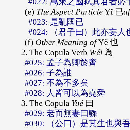
#022: 萬乘之國弒其君者
(e)
The Aspect Particle
Yǐ 已
a
#023: 是亂國已
#024: （君子曰）此亦妄
(f)
Other Meaning of
Yě 也
2. The Copula Verb
Wéi
為
#025: 孟子為卿於齊
#026: 子為誰
#027: 不為不多矣
#028: 人皆可以為堯舜
3. The Copula
Yué
曰
#029: 老而無妻曰鰥
#030: （公曰）是其生也