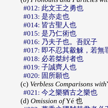
#012: 此文王之勇也
#013: 是亦走也
#014: 皆古聖人也
#015: 是乃仁術也
#016: 乃夫子也。吾貺子
#017: 即不忍其觳觫，
#018: 必若桀紂者也
#019: 子誠齊人也
#020: 固所願也
(c)
Verbless Comparisons with
#021: 今之樂猶古之樂也
(d)
Omission of
Yé 也