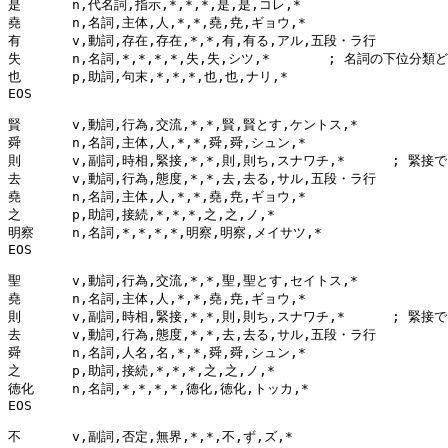
是	n,代名詞,指示,*,*,*,是,是,コレ,*

堯	n,名詞,主体,人,*,*,堯,尭,ギョウ,*

有	v,動詞,存在,存在,*,*,有,有る,アル,五段・ラ行

失	n,名詞,*,*,*,*,失,失,シツ,*	; 名詞の下位分類どうしましょ？

也	p,助詞,句末,*,*,*,也,也,ナリ,*

EOS

賢	v,動詞,行為,交流,*,*,賢,賢とす,ケントス,*

舜	n,名詞,主体,人,*,*,舜,舜,シュン,*

則	v,副詞,時相,緊接,*,*,則,則ち,スナワチ,*	; 緊接でいい？

去	v,動詞,行為,態度,*,*,去,去る,サル,五段・ラ行

堯	n,名詞,主体,人,*,*,堯,尭,ギョウ,*

之	p,助詞,接続,*,*,*,之,之,ノ,*

明察	n,名詞,*,*,*,*,明察,明察,メイサツ,*

EOS

聖	v,動詞,行為,交流,*,*,聖,聖とす,セイトス,*

堯	n,名詞,主体,人,*,*,堯,尭,ギョウ,*

則	v,副詞,時相,緊接,*,*,則,則ち,スナワチ,*	; 緊接でいい？

去	v,動詞,行為,態度,*,*,去,去る,サル,五段・ラ行

舜	n,名詞,人名,名,*,*,舜,舜,シュン,*

之	p,助詞,接続,*,*,*,之,之,ノ,*

徳化	n,名詞,*,*,*,*,德化,徳化,トッカ,*

EOS

不	v,副詞,否定,無界,*,*,不,ず,ズ,*
