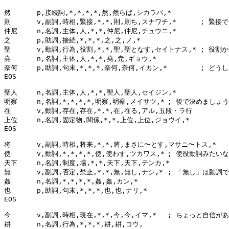
然	p,接続詞,*,*,*,*,然,然らば,シカラバ,*

則	v,副詞,時相,緊接,*,*,則,則ち,スナワチ,*	; 緊接でいい？

仲尼	n,名詞,主体,人,*,*,仲尼,仲尼,チュウニ,*

之	p,助詞,接続,*,*,*,之,之,ノ,*

聖	v,動詞,行為,役割,*,*,聖,聖となす,セイトナス,*	; 役割かな？

堯	n,名詞,主体,人,*,*,堯,尭,ギョウ,*

奈何	p,助詞,句末,*,*,*,奈何,奈何,イカン,*	; どうしましょう先生これ全然わかりません

EOS

聖人	n,名詞,主体,人,*,*,聖人,聖人,セイジン,*

明察	n,名詞,*,*,*,*,明察,明察,メイサツ,*	; 後で決めましょう

在	v,動詞,存在,存在,*,*,在,在る,アル,五段・ラ行

上位	n,名詞,固定物,関係,*,*,上位,上位,ジョウイ,*

EOS

将	v,副詞,時相,将来,*,*,將,まさに〜とす,マサニ〜トス,*

使	v,動詞,*,*,*,*,使,使わす,ツカワス,*	; 使役動詞みたいなのはどうしましょう

天下	n,名詞,制度,場,*,*,天下,天下,テンカ,*

無	v,副詞,否定,禁止,*,*,無,無し,ナシ,*	; 「無し」は動詞ですか？

姦	n,名詞,*,*,*,*,姦,姦,カン,*

也	p,助詞,句末,*,*,*,也,也,ナリ,*

EOS

今	v,副詞,時相,現在,*,*,今,今,イマ,*	; ちょっと自信がありません

耕	n,名詞,行為,*,*,*,耕,耕,コウ,
