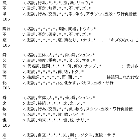
漁	n,名詞,行為,*,*,*,漁,漁,リョウ,*

不	v,副詞,否定,無界,*,*,不,ず,ズ,*

爭	v,動詞,行為,交流,*,*,爭,争う,アラソウ,五段・ワ行促音便

EOS

陶器	n,名詞,*,*,*,*,陶器,陶器,トウキ,*

不	v,副詞,否定,否定,*,*,不,ず,ズ,*

窳	v,動詞,*,*,*,*,窳,窳なり,ユナリ,*	; 「キズのない」これでいいんでしょうか？

EOS

舜	n,名詞,主体,人,*,*,舜,舜,シュン,*

又	v,副詞,頻度,重複,*,*,又,又,マタ,*

何	n,代名詞,疑問,*,*,*,何,何の,ナンノ,*	; 安井さんは「なんの」って読んでます先生

徳	v,動詞,*,*,*,*,德,徳,トク,*

而	p,接続詞,*,*,*,*,而,而,*,*	; 接続詞これだけなら無くしません？

化	v,動詞,*,*,*,*,化,化かす,バカス,五段・サ行

EOS

舜	n,名詞,主体,人,*,*,舜,舜,シュン,*

之	p,助詞,接続,*,*,*,之,之,ノ,*

救	v,動詞,行為,交流,*,*,救,救う,スクウ,五段・ワ行促音便

敗	n,名詞,*,*,*,*,敗,敗,ハイ,*

也	p,助詞,句末,*,*,*,也,也,ナリ,*

EOS

則	v,動詞,自立,*,*,*,則,則す,ソクス,五段・サ行
