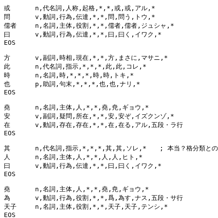
或	n,代名詞,人称,起格,*,*,或,或,アル,*

問	v,動詞,行為,伝達,*,*,問,問う,トウ,*

儒者	n,名詞,主体,役割,*,*,儒者,儒者,ジュシャ,*

曰	v,動詞,行為,伝達,*,*,曰,曰く,イワク,*

EOS

方	v,副詞,時相,現在,*,*,方,まさに,マサニ,*

此	n,代名詞,指示,*,*,*,此,此,コレ,*

時	n,名詞,時,*,*,*,時,時,トキ,*

也	p,助詞,句末,*,*,*,也,也,ナリ,*

EOS

堯	n,名詞,主体,人,*,*,堯,尭,ギョウ,*

安	v,副詞,疑問,所在,*,*,安,安ぞ,イズクンゾ,*

在	v,動詞,存在,存在,*,*,在,在る,アル,五段・ラ行

EOS

其	n,代名詞,指示,*,*,*,其,其,ソレ,*	; 本当？格分類との関係は？

人	n,名詞,主体,人,*,*,人,人,ヒト,*

曰	v,動詞,行為,伝達,*,*,曰,曰く,イワク,*

EOS

堯	n,名詞,主体,人,*,*,堯,尭,ギョウ,*

為	v,動詞,行為,役割,*,*,爲,為す,ナス,五段・サ行

天子	n,名詞,主体,役割,*,*,天子,天子,テンシ,*

EOS
