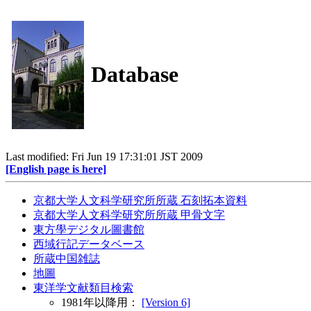
Database
Last modified: Fri Jun 19 17:31:01 JST 2009
[English page is here]
京都大学人文科学研究所所蔵 石刻拓本資料
京都大学人文科学研究所所蔵 甲骨文字
東方學デジタル圖書館
西域行記データベース
所蔵中国雑誌
地圖
東洋学文献類目検索
1981年以降用：
[Version 6]