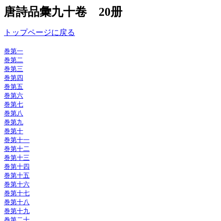
唐詩品彙九十卷 20册
トップページに戻る
巻第一
巻第二
巻第三
巻第四
巻第五
巻第六
巻第七
巻第八
巻第九
巻第十
巻第十一
巻第十二
巻第十三
巻第十四
巻第十五
巻第十六
巻第十七
巻第十八
巻第十九
巻第二十