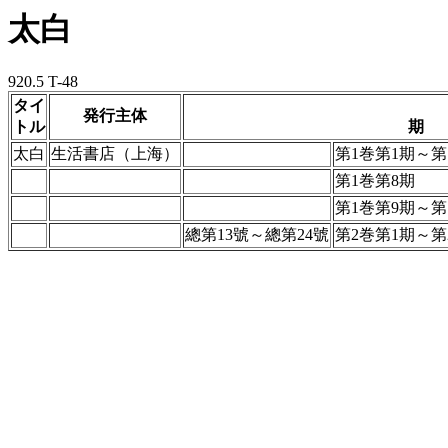
太白
920.5 T-48
タイ
発行主体
トル
期
太白
生活書店（上海）
第1巻第1期～第
第1巻第8期
第1巻第9期～第
總第13號～總第24號
第2巻第1期～第