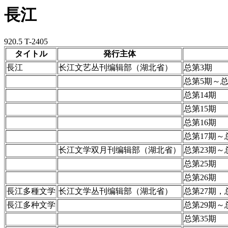
長江
920.5 T-2405
タイトル
発行主体
長江
长江文艺丛刊编辑部（湖北省）
总第3期
总第5期～总
总第14期
总第15期
总第16期
总第17期～
长江文学双月刊编辑部（湖北省）
总第23期～
总第25期
总第26期
長江多種文学
长江文学丛刊编辑部（湖北省）
总第27期，
長江多种文学
总第29期～
总第35期