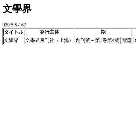
文學界
920.5 S-167
タイトル
発行主体
期
文學界
文學界月刊社（上海）
創刊號～第1巻第4號
周淵