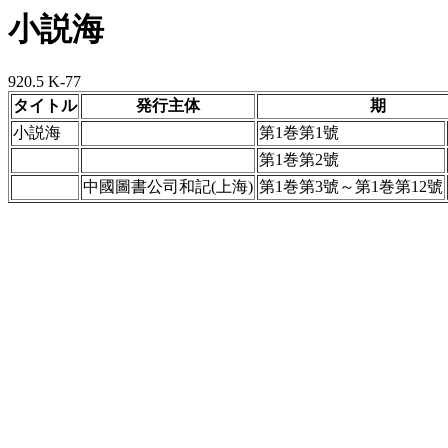
小説海
920.5 K-77
タイトル
発行主体
期
小説海
第1巻第1號
第1巻第2號
中國圖書公司和記(上海)
第1巻第3號～第1巻第12號