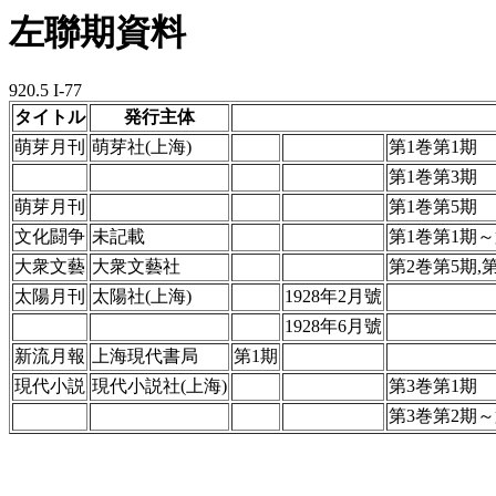
左聯期資料
920.5 I-77
タイトル
発行主体
萌芽月刊
萌芽社(上海)
第1巻第1期
第1巻第3期
萌芽月刊
第1巻第5期
文化闘争
未記載
第1巻第1期～
大衆文藝
大衆文藝社
第2巻第5期,
太陽月刊
太陽社(上海)
1928年2月號
1928年6月號
新流月報
上海現代書局
第1期
現代小説
現代小説社(上海)
第3巻第1期
第3巻第2期～