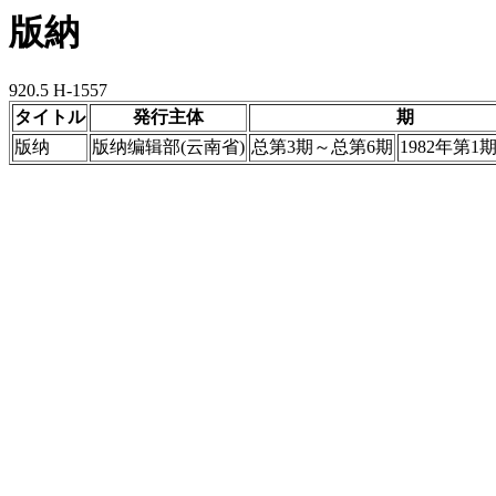
版納
920.5 H-1557
タイトル
発行主体
期
版纳
版纳编辑部(云南省)
总第3期～总第6期
1982年第1