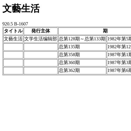
文藝生活
920.5 B-1607
タイトル
発行主体
期
文藝生活
文学生活编辑部
总第128期～总第133期
1982年第
总第135期
1982年第1
总第358期
1987年第1
总第360期
1987年第3
总第362期
1987年第6