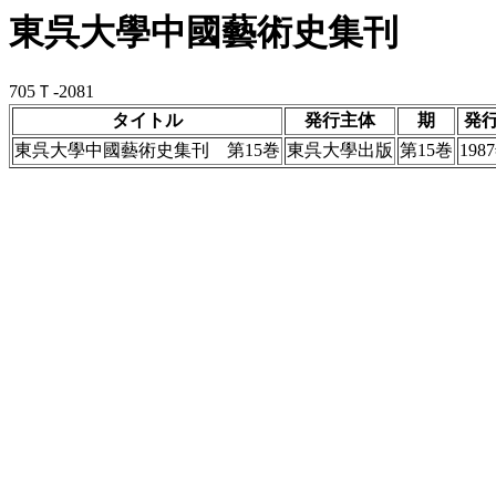
東呉大學中國藝術史集刊
705Ｔ-2081
タイトル
発行主体
期
発
東呉大學中國藝術史集刊 第15巻
東呉大學出版
第15巻
198