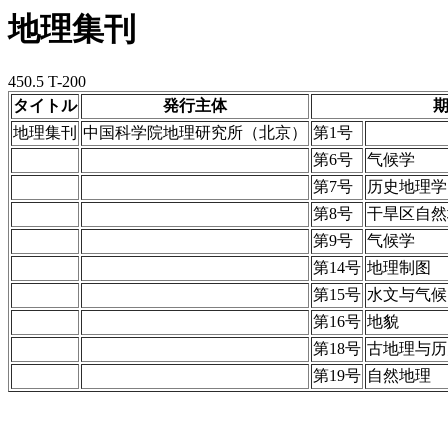
地理集刊
450.5 T-200
タイトル
発行主体
地理集刊
中国科学院地理研究所（北京）
第1号
第6号
气候学
第7号
历史地理学
第8号
干旱区自然
第9号
气候学
第14号
地理制图
第15号
水文与气候
第16号
地貌
第18号
古地理与历
第19号
自然地理