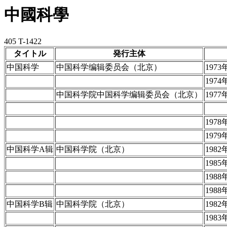
中國科學
405 T-1422
タイトル
発行主体
中国科学
中国科学编辑委员会（北京）
197
197
中国科学院中国科学编辑委员会（北京）
197
197
197
中国科学A辑
中国科学院（北京）
198
198
198
198
中国科学B辑
中国科学院（北京）
198
198