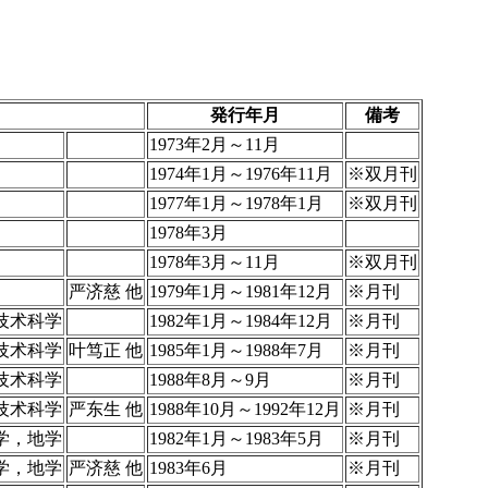
発行年月
備考
1973年2月～11月
1974年1月～1976年11月
※双月刊
1977年1月～1978年1月
※双月刊
1978年3月
1978年3月～11月
※双月刊
严济慈 他
1979年1月～1981年12月
※月刊
技术科学
1982年1月～1984年12月
※月刊
技术科学
叶笃正 他
1985年1月～1988年7月
※月刊
技术科学
1988年8月～9月
※月刊
技术科学
严东生 他
1988年10月～1992年12月
※月刊
学，地学
1982年1月～1983年5月
※月刊
学，地学
严济慈 他
1983年6月
※月刊