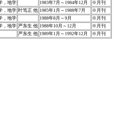
学，地学
1983年7月～1984年12月
※月刊
学，地学
叶笃正 他
1985年1月～1988年7月
※月刊
学，地学
1988年8月～9月
※月刊
学，地学
严东生 他
1988年10月～12月
※月刊
严东生 他
1989年1月～1992年12月
※月刊