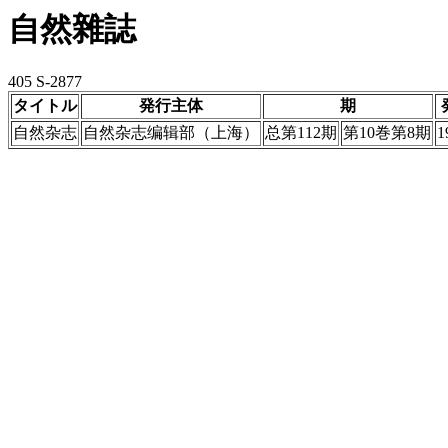
自然雜誌
405 S-2877
タイトル
発行主体
期
自然杂志
自然杂志编辑部（上海）
总第112期
第10巻第8期
1