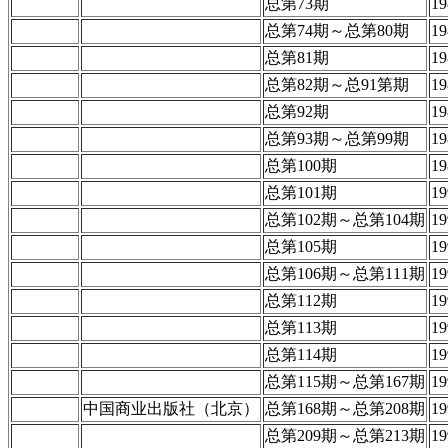
总第73期
1
总第74期～总第80期
1
总第81期
1
总第82期～总91第期
1
总第92期
1
总第93期～总第99期
1
总第100期
1
总第101期
1
总第102期～总第104期
1
总第105期
1
总第106期～总第111期
1
总第112期
1
总第113期
1
总第114期
1
总第115期～总第167期
1
中国商业出版社（北京）
总第168期～总第208期
1
总第209期～总第213期
1