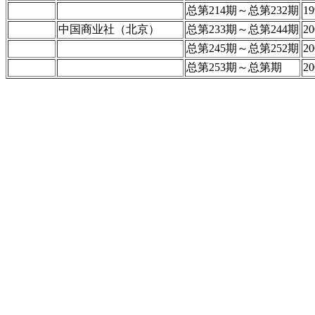
总第214期～总第232期
1
中国商业社（北京）
总第233期～总第244期
2
总第245期～总第252期
2
总第253期～总第期
2