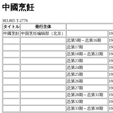
中國烹飪
383.805 T-2776
タイトル
発行主体
中國烹飪
中国烹饪编辑部（北京）
1
总第5期～总第16期
1
总第17期
1
总第18期～总第22期
1
总第23期
1
总第24期
1
总第25期
1
总第26期
1
总第27期
1
总第28期～总第31期
1
总第32期
1
总第33期～总第38期
1