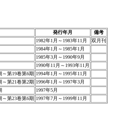
発行年月
備考
1982年1月～1983年11月
双月刊
1984年1月～1985年1月
1985年3月～1990年9月
1990年11月～1993年11月
期～第19卷第6期
1994年1月～1995年11月
期～第21卷第2期
1996年1月～1997年3月
期
1997年5月
期～第23卷第6期
1997年7月～1999年11月