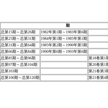
期
总第15期～总第26期
1982年第1期～1983年第6期
总第25期～总第31期
1984年第1期～1985年第1期
总第31期～总第64期
1985年第2期～1990年第5期
总第66期～总第84期
1990年第6期～1993年第6期
总第85期～总第96期
第18卷第1
总第97期～总第104期
第20卷第1
总第103期
第21卷第3
总第106期～总第120期
第21卷第4