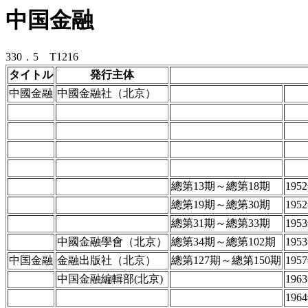
中国金融
330．5 T1216
タイトル
発行主体
中國金融
中國金融社（北京）
總第13期～總第18期
19
總第19期～總第30期
19
總第31期～總第33期
19
中國金融學會（北京）
總第34期～總第102期
19
中国金融
金融出版社（北京）
總第127期～總第150期
19
中国金融編輯部(北京)
19
19