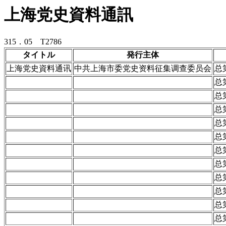
上海党史資料通訊
315．05 T2786
タイトル
発行主体
上海党史資料通讯
中共上海市委党史资料征集调查委员会
总
总
总
总
总
总
总
总
总
总
总
总