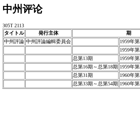
中州评论
305T 2113
タイトル
発行主体
期
中州評論
中州評論編輯委員会
1959年
1959年
总第13期
1959年
总第16期～总第18期
1959年
总第31期
1960年
总第33期～总第54期
1960年