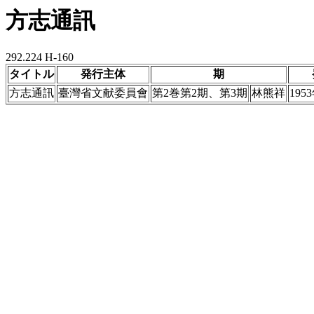
方志通訊
292.224 H-160
タイトル
発行主体
期
方志通訊
臺灣省文献委員會
第2巻第2期、第3期
林熊祥
195