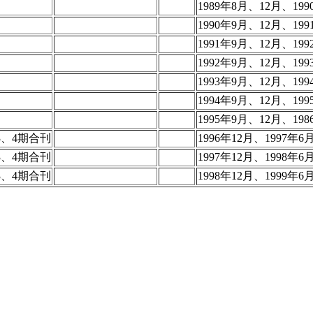
1989年8月、12月、19
1990年9月、12月、19
1991年9月、12月、19
1992年9月、12月、19
1993年9月、12月、19
1994年9月、12月、19
1995年9月、12月、19
3、4期合刊
1996年12月、1997年6
3、4期合刊
1997年12月、1998年6
3、4期合刊
1998年12月、1999年6