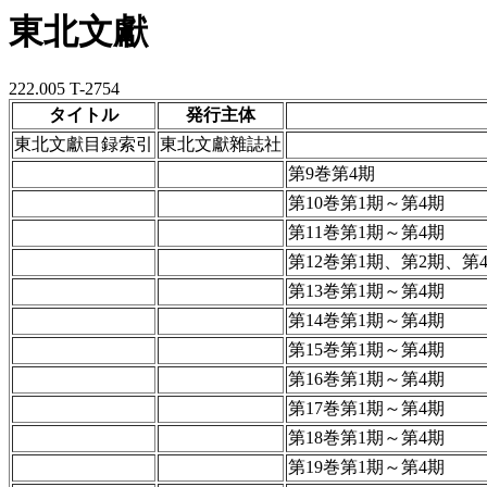
東北文獻
222.005 T-2754
タイトル
発行主体
東北文獻目録索引
東北文獻雜誌社
第9巻第4期
第10巻第1期～第4期
第11巻第1期～第4期
第12巻第1期、第2期、第
第13巻第1期～第4期
第14巻第1期～第4期
第15巻第1期～第4期
第16巻第1期～第4期
第17巻第1期～第4期
第18巻第1期～第4期
第19巻第1期～第4期