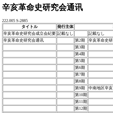
辛亥革命史研究会通讯
222.005 S-2885
タイトル
発行主体
辛亥革命史研究会成立会紀要
記載なし
記載なし
辛亥革命史研究会通讯
第2期
辛亥革命史研
第3期
第4期
第5期
第6期
第7期
第8期
第9期
中南地区辛亥
第10期
第11期
第12期