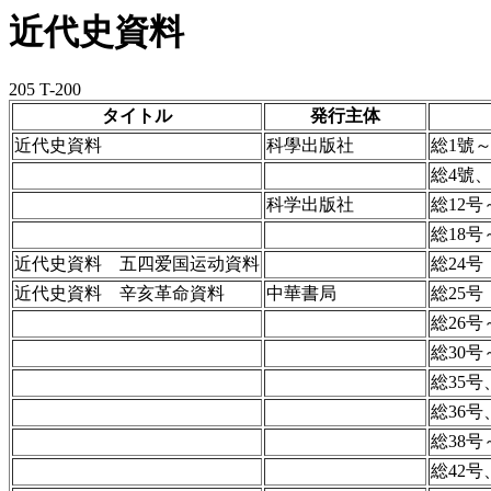
近代史資料
205 T-200
タイトル
発行主体
近代史資料
科學出版社
総1號～
総4號、
科学出版社
総12号
総18号
近代史資料 五四爱国运动資料
総24号
近代史資料 辛亥革命資料
中華書局
総25号
総26号
総30号
総35号
総36号
総38号
総42号