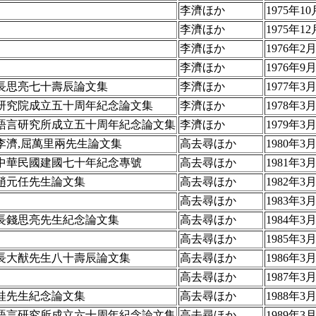
李濟ほか
1975年10
李濟ほか
1975年12
李濟ほか
1976年2
李濟ほか
1976年9月
長思亮七十壽辰論文集
李濟ほか
1977年3
研究院成立五十周年紀念論文集
李濟ほか
1978年3
語言研究所成立五十周年紀念論文集
李濟ほか
1979年3
李濟,屈萬里兩先生論文集
高去尋ほか
1980年3
中華民國建國七十年紀念專號
高去尋ほか
1981年3
趙元任先生論文集
高去尋ほか
1982年3
高去尋ほか
1983年3
長錢思亮先生紀念論文集
高去尋ほか
1984年3
高去尋ほか
1985年3
長大猷先生八十壽辰論文集
高去尋ほか
1986年3
高去尋ほか
1987年3
桂先生紀念論文集
高去尋ほか
1988年3
語言研究所成立六十周年紀念論文集
高去尋ほか
1989年3