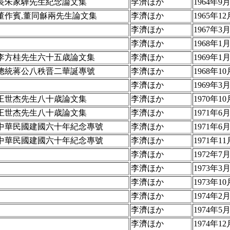
長朱家驊先生紀念論文集
李濟ほか
1964年9
董作賓,董同龢兩先生論文集
李濟ほか
1965年12
李濟ほか
1967年3月
李濟ほか
1968年1
李方桂先生六十五歳論文集
李濟ほか
1969年1月
總統蒋公八秩晋二華誕專號
李濟ほか
1968年10
李濟ほか
1969年3
王世杰先生八十歳論文集
李濟ほか
1970年10
王世杰先生八十歳論文集
李濟ほか
1971年6月
中華民國建國六十年紀念專號
李濟ほか
1971年6月
中華民國建國六十年紀念專號
李濟ほか
1971年11
李濟ほか
1972年7
李濟ほか
1973年3
李濟ほか
1973年10
李濟ほか
1974年2
李濟ほか
1974年5月
李濟ほか
1974年1