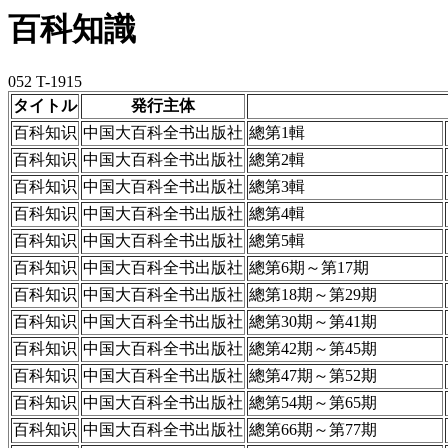
百科知識
052 T-1915
タイトル
発行主体
百科知识
中国大百科全书出版社
總第1輯
百科知识
中国大百科全书出版社
總第2輯
百科知识
中国大百科全书出版社
總第3輯
百科知识
中国大百科全书出版社
總第4輯
百科知识
中国大百科全书出版社
總第5輯
百科知识
中国大百科全书出版社
總第6期～第17期
百科知识
中国大百科全书出版社
總第18期～第29期
百科知识
中国大百科全书出版社
總第30期～第41期
百科知识
中国大百科全书出版社
總第42期～第45期
百科知识
中国大百科全书出版社
總第47期～第52期
百科知识
中国大百科全书出版社
總第54期～第65期
百科知识
中国大百科全书出版社
總第66期～第77期