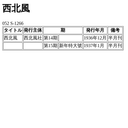
西北風
052 S-1266
タイトル
発行主体
期
発行年月
備考
西北風
西北風社
第14期
1936年12月
半月刊
第15期
新年特大號
1937年1月
半月刊