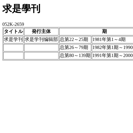
求是學刊
052K-2659
タイトル
発行主体
期
求是学刊
求是学刊编辑部
总第22～25期
1981年第1～4期
总第26～79期
1982年第1期～199
总第80～139期
1991年第1期～200