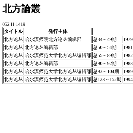
北方論叢
052 H-1419
タイトル
発行主体
北方论丛
哈尔滨师院北方论丛编辑部
总34～49期
19
北方论丛
北方论丛编辑部
总50～54期
19
北方论丛
哈尔滨师范大学北方论丛编辑部
总55～89期
19
北方论丛
北方论丛编辑部
总90～92期
19
北方论丛
哈尔滨师范大学北方论丛编辑部
总93～104期
19
北方论丛
哈尔滨师范大学北方论丛编辑部
总123～152期
19