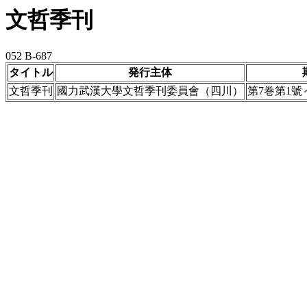
文哲季刊
052 B-687
タイトル
発行主体
文哲季刊
國力武漢大學文哲季刊委員會（四川）
第7巻第1號